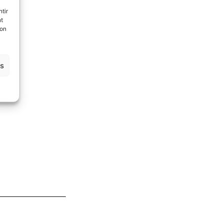
tir
nt
son
es