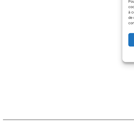
Pou
coo
à c
de 
con