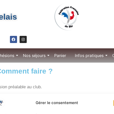
elais
hésions
Nos séjours
Panier
Infos pratiques
 Comment faire ?
ion préalable au club.
ivez vous via
ce formulaire
en le complétant et en l’ajoutant à
Gérer le consentement
aux séjours de votre choix et inscrivez vous via
cette page
.